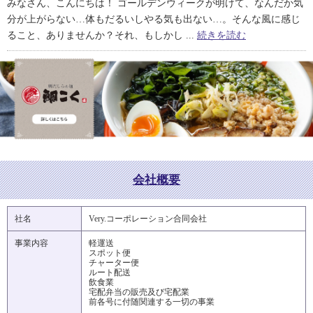
みなさん、こんにちは！ ゴールデンウィークが明けて、なんだか気
分が上がらない…体もだるいしやる気も出ない…。そんな風に感じ
ること、ありませんか？それ、もしかし ...
続きを読む
会社概要
社名
Very.コーポレーション合同会社
事業内容
軽運送
スポット便
チャーター便
ルート配送
飲食業
宅配弁当の販売及び宅配業
前各号に付随関連する一切の事業